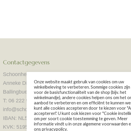
Contactgegevens
Schoonheidssalon e Fuente
Onze website maakt gebruik van cookies om uw
Anneke Dijkstra
winkelbeleving te verbeteren. Sommige cookies zijn
Ballingbuer 7 8511AJ Goingarijp
voor de basisfunctionaliteit van de shop (bijv. het
winkelmandje), andere cookies helpen ons om het on
T: 06 222 970 26
aanbod te verbeteren en om efficiënt te kunnen we
kunt alle cookies accepteren door te kiezen voor "A
info@schoonheidssalonefuente.nl
accepteren". U kunt ook kiezen voor "Cookie instell
IBAN: NL51 RABO 0160 5525 67
om per soort cookie toestemming te geven. Meer
informatie vindt u in onze algemene voorwaarden e
KVK: 51953846
ons privacypolicy.