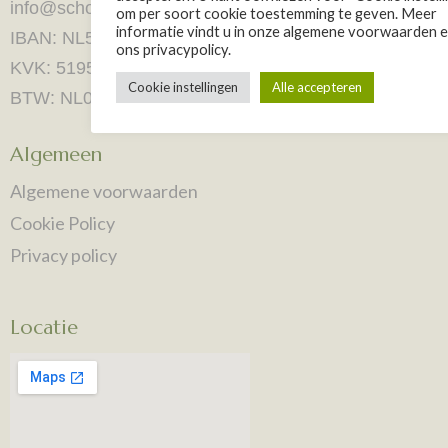
info@schoonheidssalonefuente.nl
om per soort cookie toestemming te geven. Meer
informatie vindt u in onze algemene voorwaarden e
IBAN: NL51 RABO 0160 5525 67
ons privacypolicy.
KVK: 51953846
Cookie instellingen
Alle accepteren
BTW: NL001434411B07
Algemeen
Algemene voorwaarden
Cookie Policy
Privacy policy
Locatie