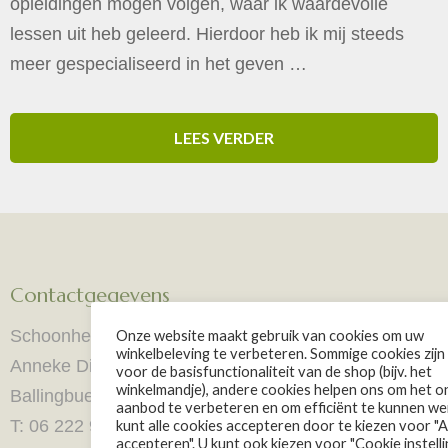
opleidingen mogen volgen, waar ik waardevolle
lessen uit heb geleerd. Hierdoor heb ik mij steeds
meer gespecialiseerd in het geven …
LEES VERDER
Contactgegevens
Schoonheidssalon e Fuente
Onze website maakt gebruik van cookies om uw
winkelbeleving te verbeteren. Sommige cookies zijn
Anneke Dijkstra
voor de basisfunctionaliteit van de shop (bijv. het
winkelmandje), andere cookies helpen ons om het on
Ballingbuer 7 8511AJ Goingarijp
aanbod te verbeteren en om efficiënt te kunnen we
T: 06 222 970 26
kunt alle cookies accepteren door te kiezen voor "A
accepteren". U kunt ook kiezen voor "Cookie instell