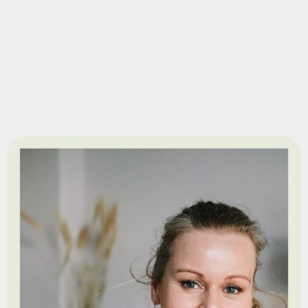
geestelijk
littekens, deukjes en (moeder)vlekjes ieder hun
niveau.Reiki
eigen verhaal. Ze onthullen je de waarheid over
activeert het
wie jij werkelijk bent en of jij je authentieke zelf
zelfgenezend
of juist je show kant leeft. Het …
vermogen van
het lichaam om
zichzelf in
balans te
brengen. De
energie gaat
vanzelf naar de
plek …